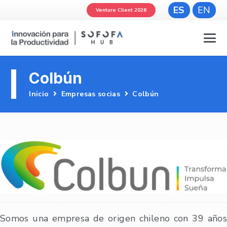
ES
EN
Venture Client 2026
Colbún
Inicio
Empresas socias
Colbún
Somos una empresa de origen chileno con 39 años