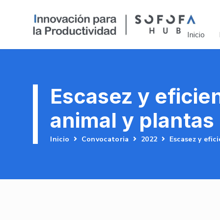
Inicio
Escasez y eficie
animal y plantas
Inicio
Convocatoria
2022
Escasez y efic