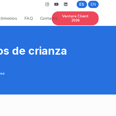
ES
EN
Venture Client
timonios
FAQ
Contacto
2026
os de crianza
eso