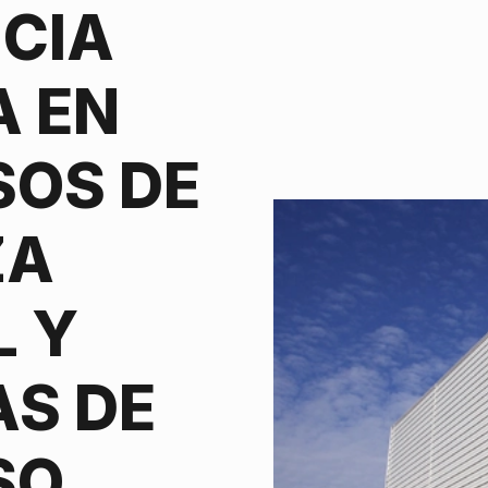
NCIA
A EN
SOS DE
ZA
L Y
S DE
SO