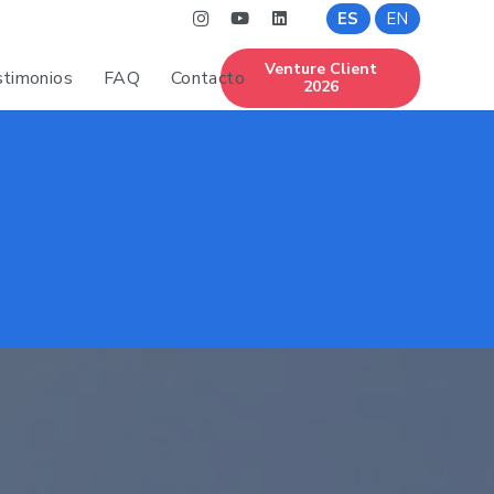
ES
EN
Venture Client
timonios
FAQ
Contacto
2026