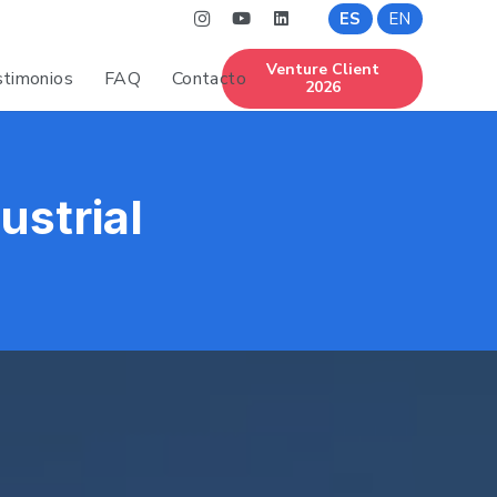
ES
EN
Venture Client
timonios
FAQ
Contacto
2026
ustrial