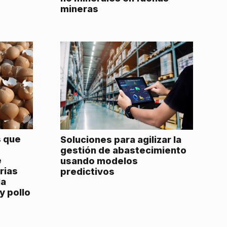
mineras
 que
Soluciones para agilizar la
gestión de abastecimiento
e
usando modelos
rias
predictivos
la
y pollo