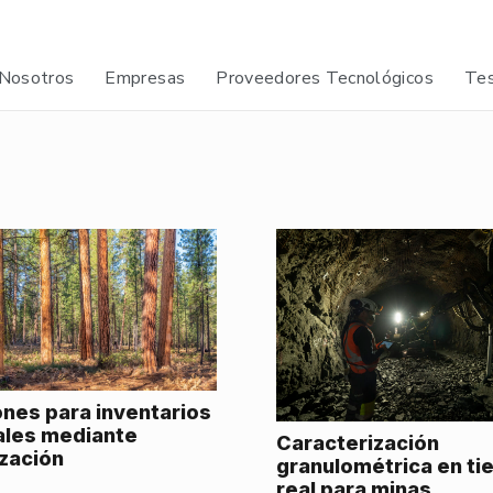
Nosotros
Empresas
Proveedores Tecnológicos
Tes
ones para inventarios
ales mediante
Caracterización
ización
granulométrica en t
real para minas