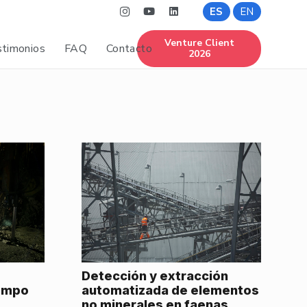
ES
EN
Venture Client
timonios
FAQ
Contacto
2026
Detección y extracción
iempo
automatizada de elementos
no minerales en faenas