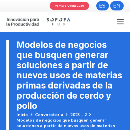
ES
EN
Venture Client 2026
Modelos de negocios
que busquen generar
soluciones a partir de
nuevos usos de materias
primas derivadas de la
producción de cerdo y
pollo
Inicio
Convocatoria
2023 - 2
Modelos de negocios que busquen generar
soluciones a partir de nuevos usos de materias