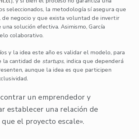
t.cl
), y si bien el proceso no garantiza una
los seleccionados, la metodología sí asegura que
 de negocio y que exista voluntad de invertir
 una solución efectiva. Asimismo, García
lo colaborativo.
os y la idea este año es validar el modelo, para
e la cantidad de
startups
, indica que dependerá
resenten, aunque la idea es que participen
clusividad.
encontrar un emprendedor y
rar establecer una relación de
 que el proyecto escale».