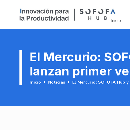
Inicio
El Mercurio: SO
lanzan primer ve
Inicio
Noticias
El Mercurio: SOFOFA Hub y 