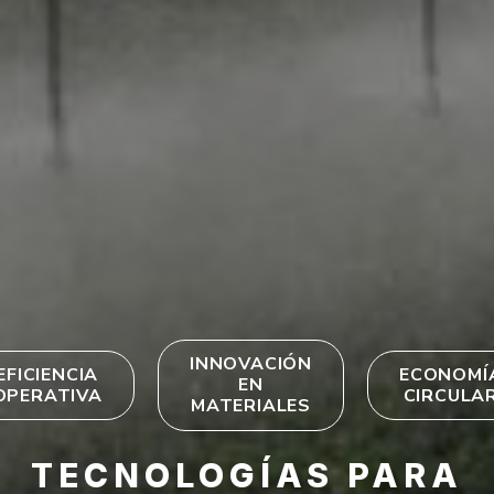
INNOVACIÓN
EFICIENCIA
ECONOMÍ
EN
OPERATIVA
CIRCULA
MATERIALES
TECNOLOGÍAS PARA