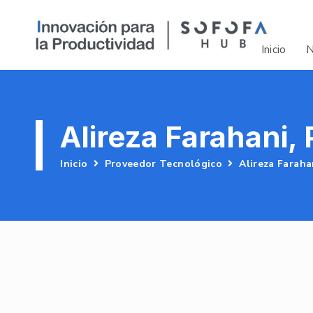
Inicio
N
Alireza Farahani, 
Inicio
Proveedor Tecnológico
Alireza Faraha