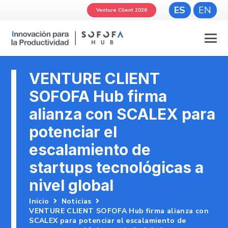
ES
EN
Venture Client 2026
VENTURE CLIENT
SOFOFA Hub firma
alianza con SCALEX para
potenciar el
escalamiento de
startups tecnológicas a
nivel global
Inicio
Noticias
VENTURE CLIENT SOFOFA Hub firma alianza con
SCALEX para potenciar el escalamiento de